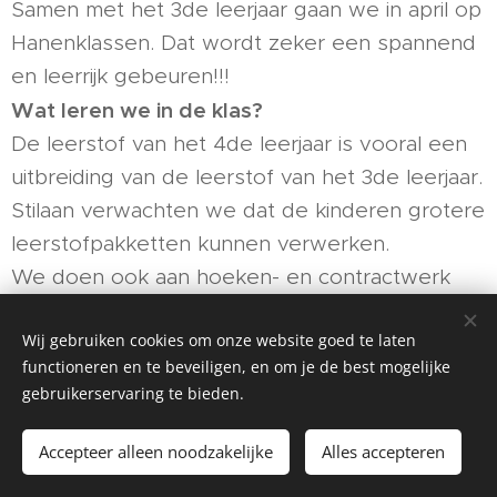
Samen met het 3de leerjaar gaan we in april op
Hanenklassen. Dat wordt zeker een spannend
en leerrijk gebeuren!!!
Wat leren we in de klas?
De leerstof van het 4de leerjaar is vooral een
uitbreiding van de leerstof van het 3de leerjaar.
Stilaan verwachten we dat de kinderen grotere
leerstofpakketten kunnen verwerken.
We doen ook aan hoeken- en contractwerk
(klasoverschrijdende activiteiten) en we leren
Wij gebruiken cookies om onze website goed te laten
hoe je een boekbespreking, ppt en een
functioneren en te beveiligen, en om je de best mogelijke
spreekbeurt maakt.
gebruikerservaring te bieden.
Zo bereiden we ons voor om … toch GROOT
te worden … ! 😊
Accepteer alleen noodzakelijke
Alles accepteren
Groetjes,