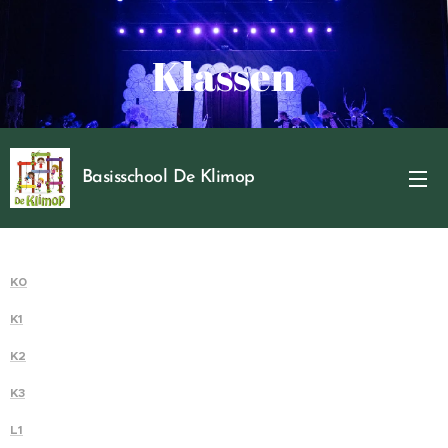
Klassen
Basisschool De Klimop
K0
K1
K2
K3
L1