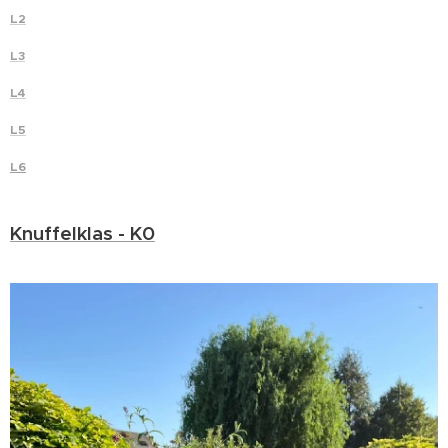
L2
L3
L4
L5
L6
Knuffelklas - K0