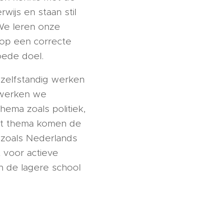
wijs en staan stil
 We leren onze
 op een correcte
oede doel.
zelfstandig werken
' werken we
ema zoals politiek,
dit thema komen de
 zoals Nederlands
 voor actieve
 de lagere school