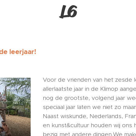
L6
e leerjaar!
Voor de vrienden van het zesde le
allerlaatste jaar in de Klimop aang
nog de grootste, volgend jaar wee
speciaal jaar laten we niet zo maar
Naast wiskunde, Nederlands, Fran
en kunst&cultuur houden wij ons h
bezig met andere dingen.We mak
5