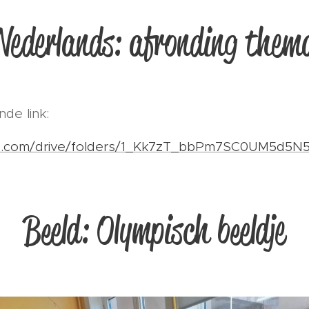
Nederlands: afronding them
nde link:
gle.com/drive/folders/1_Kk7zT_bbPm7SC0UM5d5N
Beeld: Olympisch beeldje