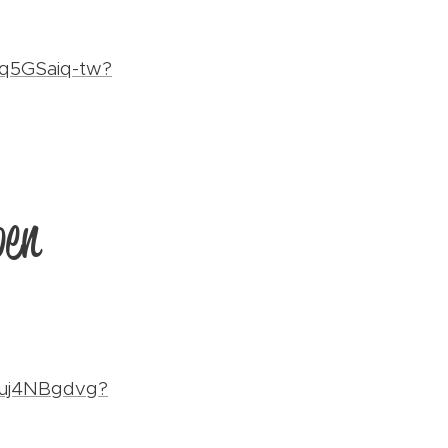
Kq5GSaiq-tw?
pen
Juj4NBgdvg?