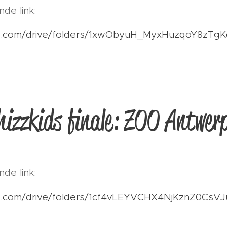
nde link:
gle.com/drive/folders/1xwObyuH_MyxHuzqoY8zTg
izzkids finale: ZOO Antwer
nde link:
gle.com/drive/folders/1cf4vLEYVCHX4NjKznZ0CsV