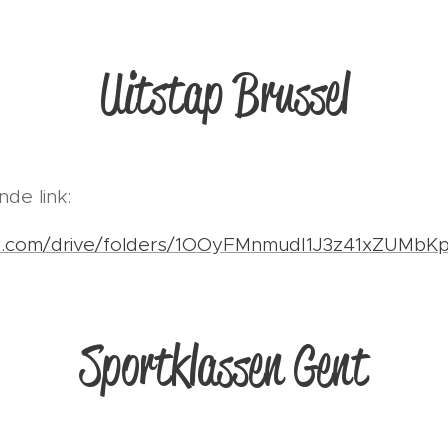
Uitstap Brussel
nde link:
gle.com/drive/folders/1OOyFMnmudI1J3z41xZUMbKp
Sportklassen Gent