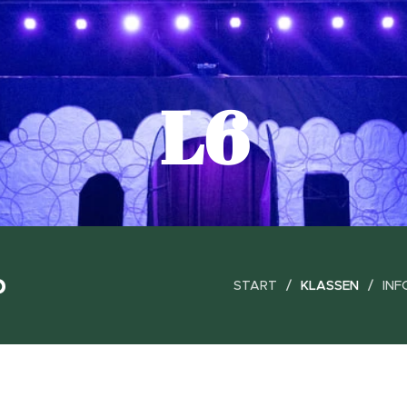
L6
p
START
KLASSEN
INF