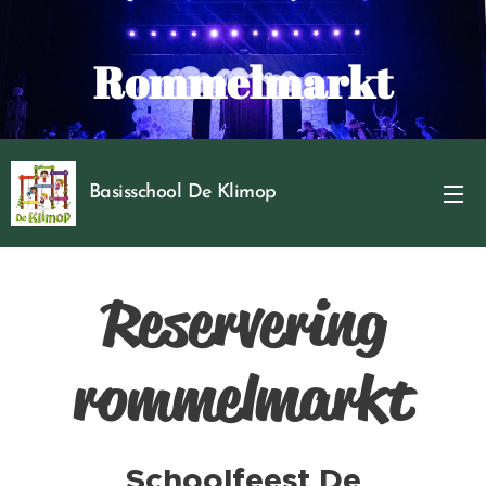
Rommelmarkt
Basisschool De Klimop
Reservering
rommelmarkt
Schoolfeest De